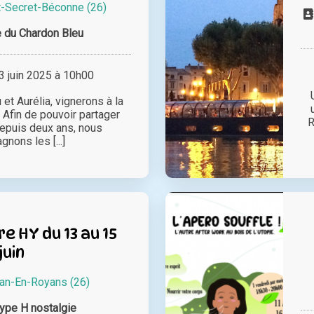
t-Secret-Béconne (26)
 du Chardon Bleu
 juin 2025 à 10h00
 Aurélia, vignerons à la
 Afin de pouvoir partager
R
depuis deux ans, nous
nons les [...]
e HY du 13 au 15
juin
ean-En-Royans (26)
type H nostalgie