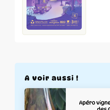
A voir aussi !
Apéro vign
des 