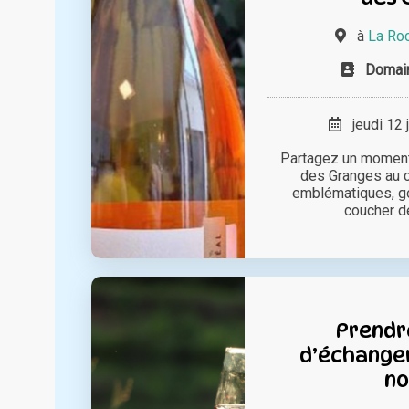
à
La Ro
Domai
jeudi 12 
Partagez un moment
des Granges au c
emblématiques, g
coucher de 
Prendr
d’échanger
no