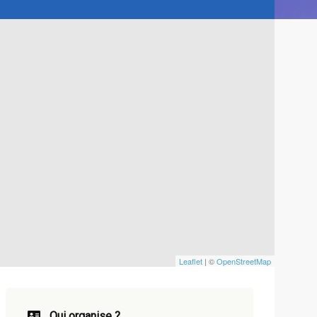
Leaflet
| ©
OpenStreetMap
Qui organise ?