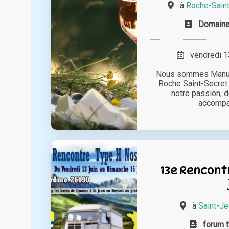
à
Roche-Sain
Domaine
vendredi 13
Nous sommes Manu et
Roche Saint-Secret.
notre passion, 
accompag
13e Rencontr
à
Saint-J
forum 