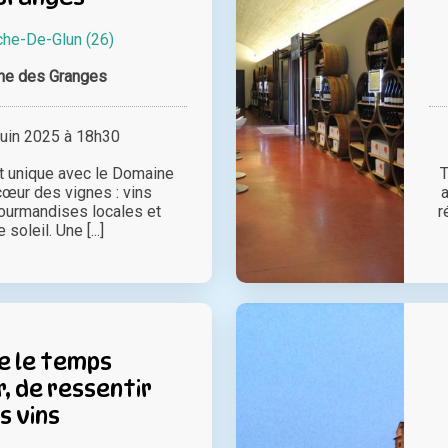
che-De-Glun (26)
ne des Granges
juin 2025 à 18h30
 unique avec le Domaine
T
œur des vignes : vins
ourmandises locales et
r
soleil. Une [...]
e le temps
, de ressentir
s vins