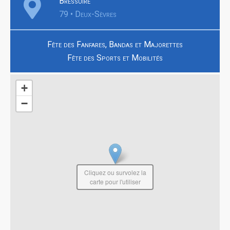
Bressuire
79 • Deux-Sèvres
Fête des Fanfares, Bandas et Majorettes
Fête des Sports et Mobilités
+
−
Cliquez ou survolez la
carte pour l'utiliser