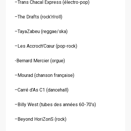
–Trans Chacal Express (électro-pop)
–The Drafts (rock’n’roll)
–TayaZabeu (reggae/ska)
–Les Accroch’Cœur (pop-rock)
-Bernard Mercier (orgue)
–Mourad (chanson française)
–Carré d’As C1 (dancehall)
–Billy West (tubes des années 60-70’s)
–Beyond HoriZonS (rock)