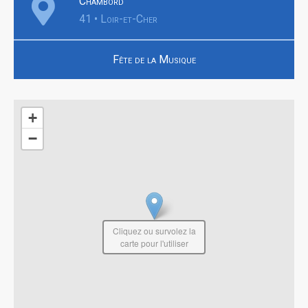
Chambord
41 • Loir-et-Cher
Fête de la Musique
+
−
Cliquez ou survolez la
carte pour l'utiliser