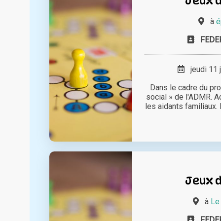
Jeux d
à
é
FEDE
jeudi 11 
Dans le cadre du pr
social » de l'ADMR. Ac
les aidants familiaux
Jeux d
à
Le
FEDE