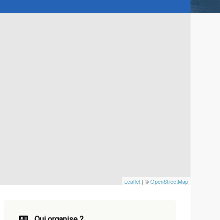
Leaflet
| ©
OpenStreetMap
Qui organise ?