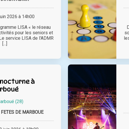
juin 2026 à 14h00
ogramme LISA « le réseau
D
tivités pour les seniors et
so
. Le service LISA de l'ADMR
le
[...]
nocturne à
rboué
arboué (28)
 FETES DE MARBOUE