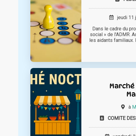
jeudi 11 
Dans le cadre du pr
social » de l'ADMR. Ac
les aidants familiaux
Marché 
Ma
à
M
COMITE DES