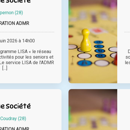
e Société
pernon (28)
RATION ADMR
juin 2026 à 14h00
ogramme LISA « le réseau
D
tivités pour les seniors et
so
. Le service LISA de l'ADMR
le
[...]
e Société
 Coudray (28)
RATION ADMR