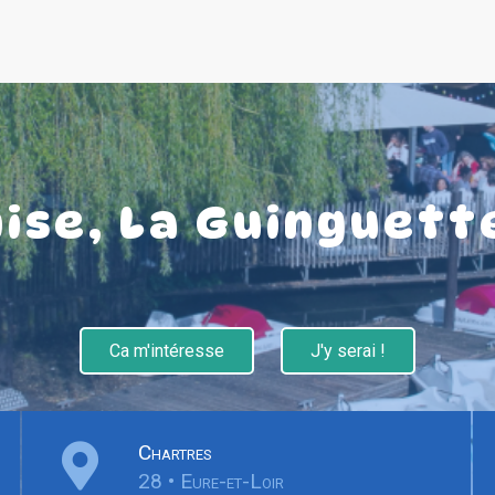
nise, La Guinguett
Ca m'intéresse
J'y serai !
Chartres
28 • Eure-et-Loir