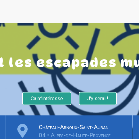
l les escapades m
Ca m'intéresse
J'y serai !
Château-Arnoux-Saint-Auban
04 • Alpes-de-Haute-Provence