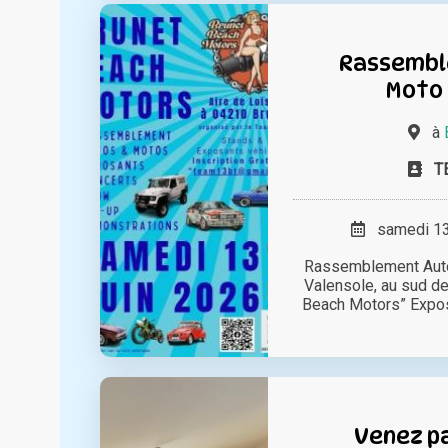
Rassembl
Moto 
à
T
samedi 13 
Rassemblement Auto
Valensole, au sud de
Beach Motors” Exposit
Venez p