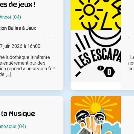
es de jeux !
Annot (04)
ion Bulles à Jeux
 juin 2026 à 16h00
ne ludothèque itinérante
L
e entièrement par des
no
ion répond à un besoin fort
co
de [...]
 la Musique
nosque (04)