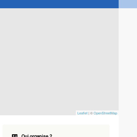
Leaflet
| ©
OpenStreetMap
Qui organise ?