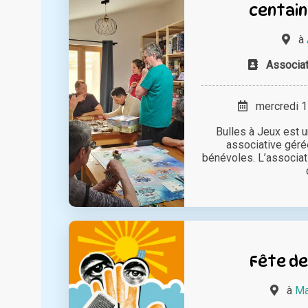
centain
à
Associat
mercredi 17
Bulles à Jeux est u
associative géré
bénévoles. L’associat
Fête de
à
Ma