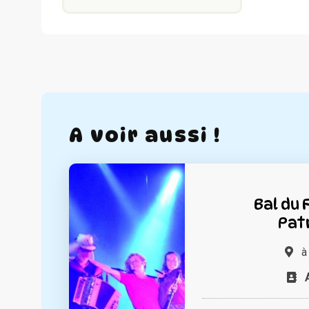
A voir aussi !
Bal du 
Pat