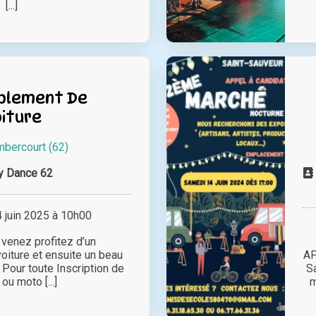
[...]
blement De
iture
bercourt (62)
y Dance 62
juin 2025 à 10h00
 venez profitez d’un
iture et ensuite un beau
AP
Pour toute Inscription de
S
 ou moto [...]
m