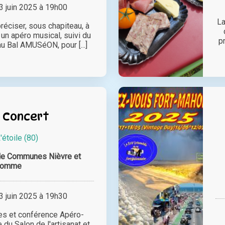
 juin 2025 à 19h00
La
réciser, sous chapiteau, à
 un apéro musical, suivi du
p
au Bal AMUSéON, pour [...]
 Concert
'étoile (80)
e Communes Nièvre et
Somme
 juin 2025 à 19h30
es et conférence Apéro-
 du Salon de l'artisanat et