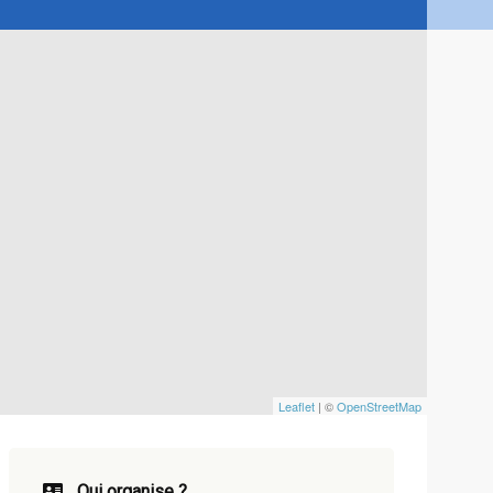
Leaflet
| ©
OpenStreetMap
Qui organise ?