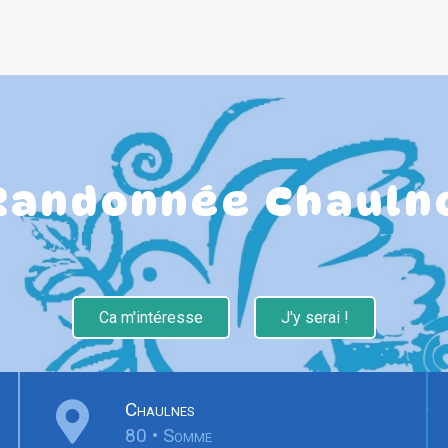
Randonnée Chauln
Ca m'intéresse
J'y serai !
Chaulnes
80 • Somme