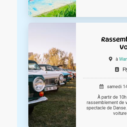
Rassem
Vo
à
Wam
Fl
samedi 14 
À partir de 10h
rassemblement de vo
spectacle de Danse. 
voiture