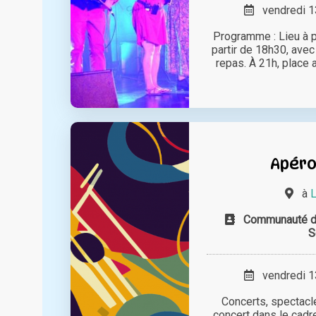
vendredi 13
Programme : Lieu à p
partir de 18h30, avec
repas. À 21h, place 
Apéro
à
L
Communauté d
vendredi 13
Concerts, spectacl
concert dans le cadre