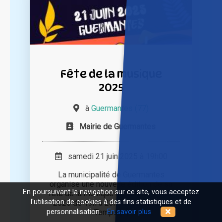
Fête de la musique
2025
à
Guermantes (77)
Mairie de Guermantes
samedi 21 juin 2025 à 19h00
La municipalité de Guermantes
organise une nouvelle édition de sa
En poursuivant la navigation sur ce site, vous acceptez
fête de la musique le samedi 21 juin
l'utilisation de cookies à des fins statistiques et de
2025 de 19h à 23h sur la place du
Temps [...]
personnalisation.
En savoir plus