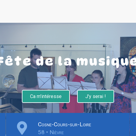
Fête de la musiqu
Ca m'intéresse
J'y serai !
Cosne-Cours-sur-Loire
58 • Nièvre