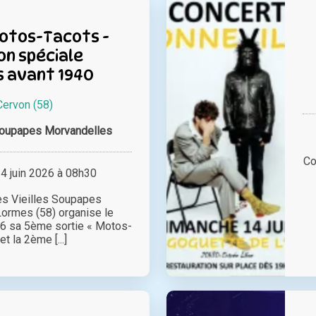
Motos-Tacots -
ion spéciale
s avant 1940
Cervon (58)
Soupapes Morvandelles
Co
 juin 2026 à 08h30
es Vieilles Soupapes
ormes (58) organise le
6 sa 5ème sortie « Motos-
et la 2ème [...]