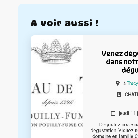
A voir aussi !
Venez dégu
dans not
dégu
à
Tracy
CHAT
jeudi 11 
Dégustez nos vin
dégustation. Visitez 
domaine en famille C