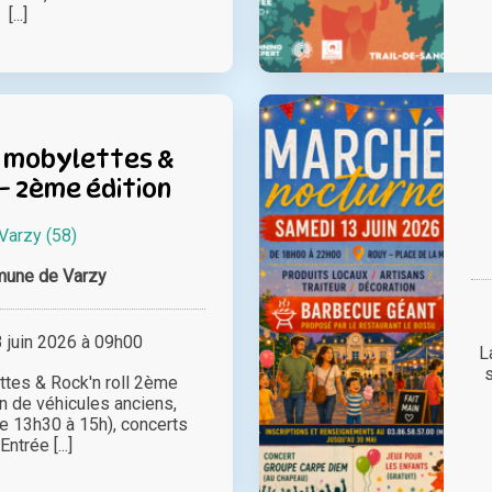
[...]
 mobylettes &
 – 2ème édition
Varzy (58)
une de Varzy
juin 2026 à 09h00
L
s
tes & Rock'n roll 2ème
on de véhicules anciens,
e 13h30 à 15h), concerts
Entrée [...]