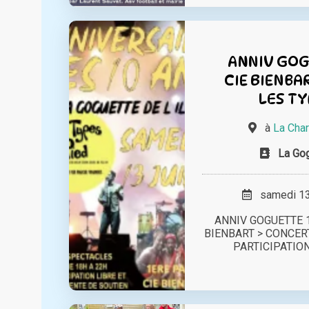
ANNIV GOG
CIE BIENBA
LES TY
à
La Char
La Gog
samedi 13 
ANNIV GOGUETTE 10
BIENBART > CONCER
PARTICIPATION