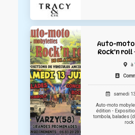
Auto-moto
Rock’n roll
à
Comm
samedi 13 
Auto-moto mobylet
édition - Expositi
tombola, balades (d
rock 