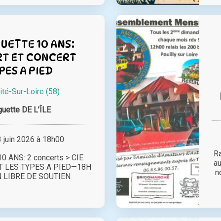
UETTE 10 ANS:
RT ET CONCERT
PES A PIED
ité-Sur-Loire (58)
uette DE L’ÎLE
juin 2026 à 18h00
R
 ANS: 2 concerts > CIE
au
T LES TYPES A PIED—18H
n
 LIBRE DE SOUTIEN