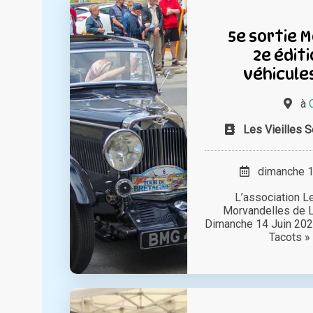
5e sortie 
2e édit
véhicule
à
Les Vieilles 
dimanche 14
L’association L
Morvandelles de L
Dimanche 14 Juin 202
Tacots » 