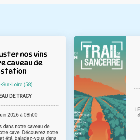
ster nos vins
re caveau de
station
-Sur-Loire (58)
EAU DE TRACY
LE
juin 2026 à 08h00
é
s dans notre caveau de
notre cave. Découvrez notre
et été, baladez-vous dans