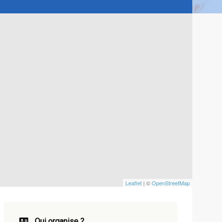
Leaflet
| ©
OpenStreetMap
Qui organise ?