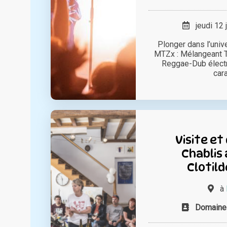
jeudi 12 
Plonger dans l’univ
MTZx : Mélangeant T
Reggae-Dub électr
cara
Visite et
Chablis
Clotil
à
Domaine 