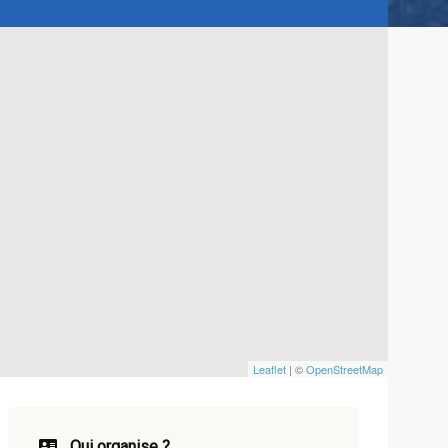
Leaflet
| ©
OpenStreetMap
Qui organise ?