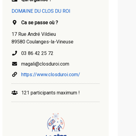
DOMAINE DU CLOS DU ROI
Ca se passe où ?
17 Rue André Vildieu
89580 Coulanges-la-Vineuse
03 86 42 25 72
magali@closduroi.com
https://www.closduroi.com/
121 participants maximum !