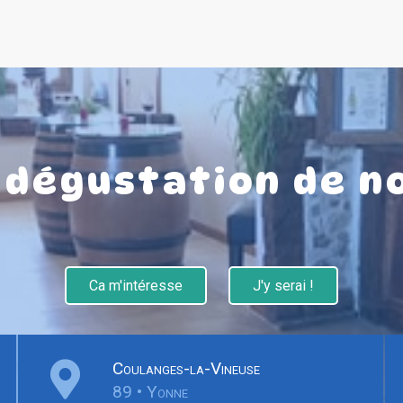
 dégustation de no
Ca m'intéresse
J'y serai !
Coulanges-la-Vineuse
89 • Yonne