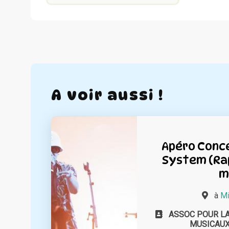
A voir aussi !
Apéro Conc
System (Ra
m
à
Mi
ASSOC POUR L
MUSICAUX