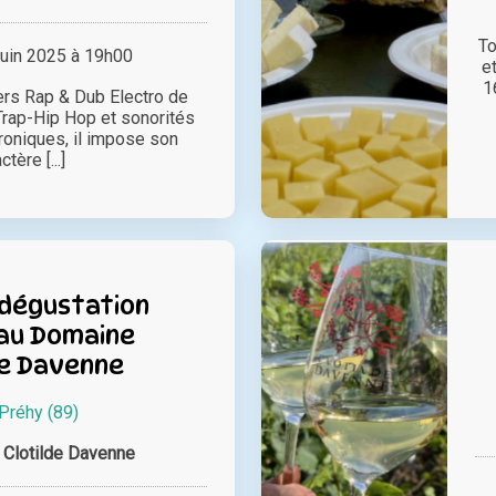
To
juin 2025 à 19h00
e
1
ers Rap & Dub Electro de
rap-Hip Hop et sonorités
oniques, il impose son
ctère [...]
 dégustation
 au Domaine
de Davenne
Préhy (89)
Clotilde Davenne