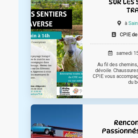
SUR LES 
TR
à
Sain
CPIE de 
samedi 15 
Au fil des chemins
dévoile. Chaussures
CPIE vous accompag
du bo
Rencon
Passionné