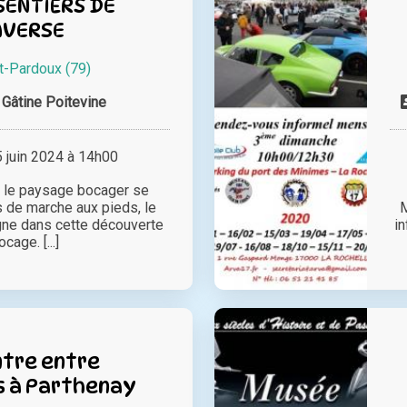
SENTIERS DE
AVERSE
t-Pardoux (79)
Gâtine Poitevine
juin 2024 à 14h00
, le paysage bocager se
 de marche aux pieds, le
M
ne dans cette découverte
i
cage. [...]
tre entre
s à Parthenay