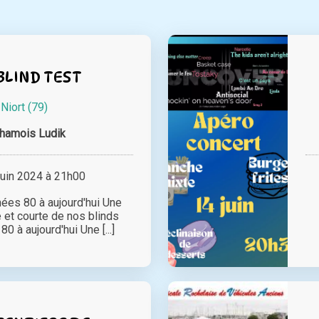
BLIND TEST
à
Niort (79)
hamois Ludik
juin 2024 à 21h00
nnées 80 à aujourd'hui Une
 et courte de nos blinds
0 à aujourd'hui U ne [...]