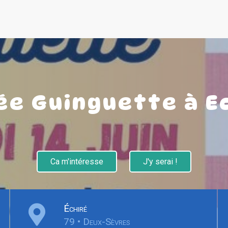
ée Guinguette à E
Ca m'intéresse
J'y serai !
Échiré
79 • Deux-Sèvres