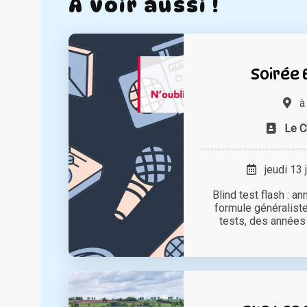
A voir aussi !
Soirée 
Le C
jeudi 13 
Blind test flash : a
formule généraliste
tests, des années 8