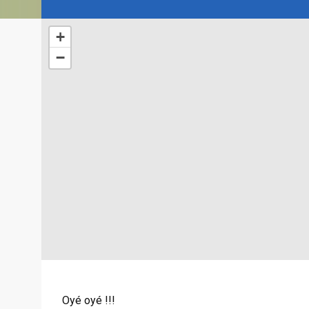
+
−
Oyé oyé !!!