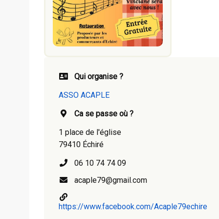
Qui organise ?
ASSO ACAPLE
Ca se passe où ?
1 place de l'église
79410 Échiré
06 10 74 74 09
acaple79@gmail.com
https://www.facebook.com/Acaple79echire