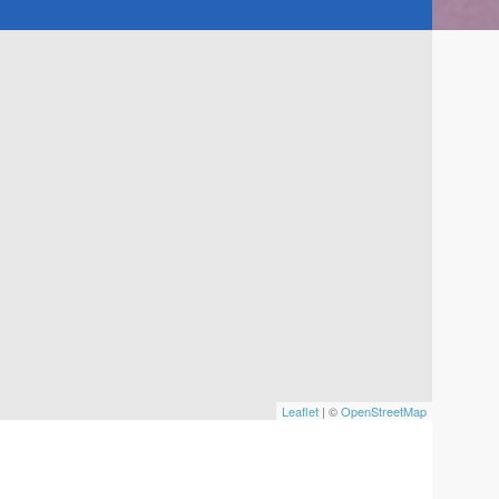
Leaflet
| ©
OpenStreetMap