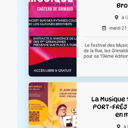
Bro
à
G
mardi 21 
Le festival des Musi
de la Rue, les Grimald
pour sa 19ème éditio
La Musique 
PORT-FRÉJ
en 
à