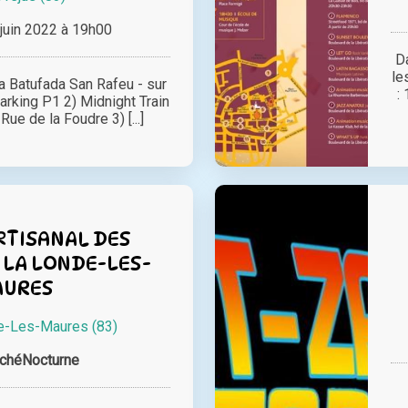
juin 2022 à 19h00
D
le
a Batufada San Rafeu - sur
:
parking P1 2) Midnight Train
Rue de la Foudre 3) [...]
RTISANAL DES
 LA LONDE-LES-
AURES
e-Les-Maures (83)
chéNocturne