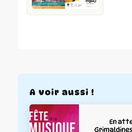
A voir aussi !
En att
Grimaldines