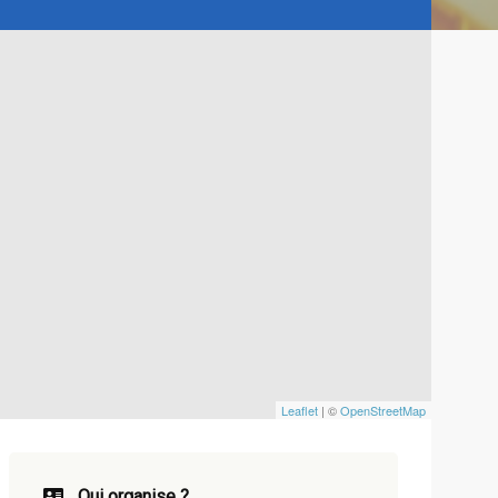
Leaflet
| ©
OpenStreetMap
Qui organise ?