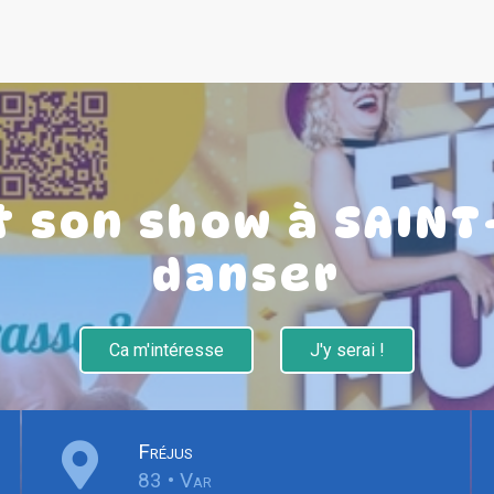
t son show à SAIN
danser
Ca m'intéresse
J'y serai !
Fréjus
83 • Var