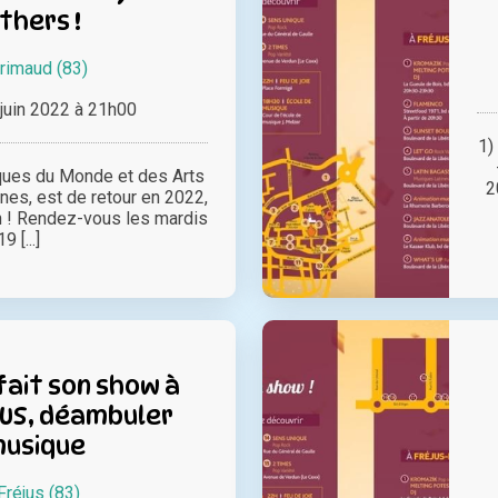
thers !
rimaud (83)
juin 2022 à 21h00
1)
ques du Monde et des Arts
2
ines, est de retour en 2022,
n ! Rendez-vous les mardis
19 [...]
fait son show à
US, déambuler
musique
Fréjus (83)