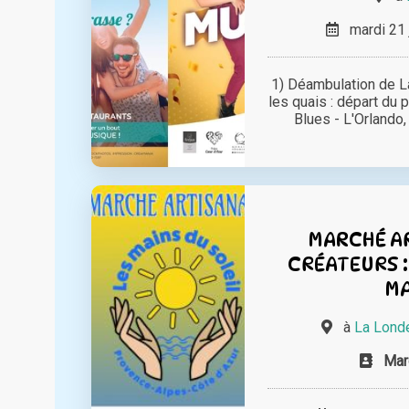
mardi 21 
1) Déambulation de L
les quais : départ du 
Blues - L'Orlando, 
MARCHÉ A
CRÉATEURS :
M
à
La Lond
Mar