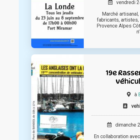
vendredi 24
Marché artisanal,
fabricants, artistes,
Provence Alpes Côt
n’
19e Rass
véhicul
à
veh
dimanche 26
En collaboration avec