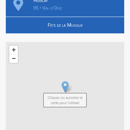
Herblay
95 • Val-d'Oise
Fête de la Musique
+
−
Cliquez ou survolez la
carte pour l'utiliser