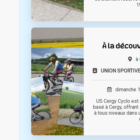
19
À la décou
à
UNION SPORTIV
dimanche 15
US Cergy Cyclo est 
basé à Cergy, offran
à tous niveaux dans 