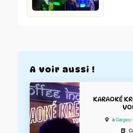
A voir aussi !
KARAOKÉ KRE
VO
à
Garges-
C