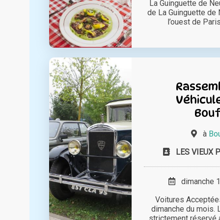
La Guinguette de Neu
de La Guinguette de N
l’ouest de Paris,
Rassem
Véhicule
Bou
à
Bou
LES VIEUX 
dimanche 15
Voitures Acceptée
dimanche du mois. L
strictement réservé 