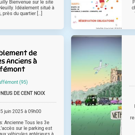
illy Bienvenue sur le site
P
euilly. Idéalement situé à
c
 près du quartier [...]
blement de
s Anciens à
ffémont
ffémont (95)
PNEUS DE CENT NOIX
 juin 2025 à 09h00
re
s: Ancienne Tous les 3e
'accès sur le parking est
aux véhicules antérieurs à