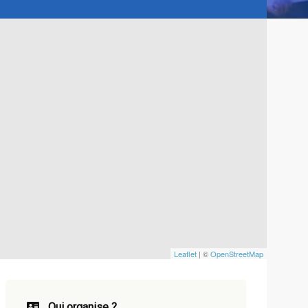
Leaflet
| ©
OpenStreetMap
Qui organise ?