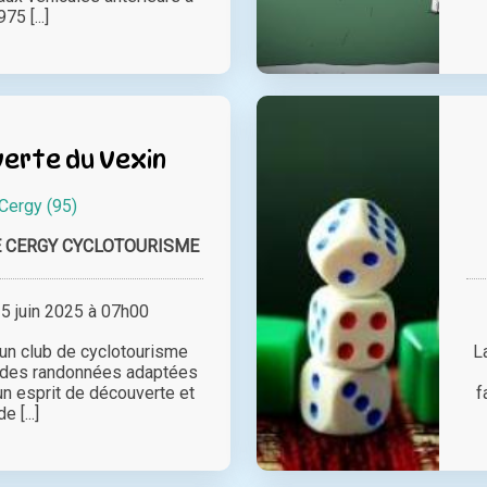
75 [...]
verte du Vexin
Cergy (95)
E CERGY CYCLOTOURISME
 juin 2025 à 07h00
un club de cyclotourisme
L
t des randonnées adaptées
un esprit de découverte et
f
de [...]