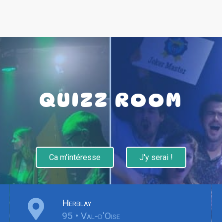
QUIZZ ROOM
Ca m'intéresse
J'y serai !
Herblay
95 • Val-d'Oise