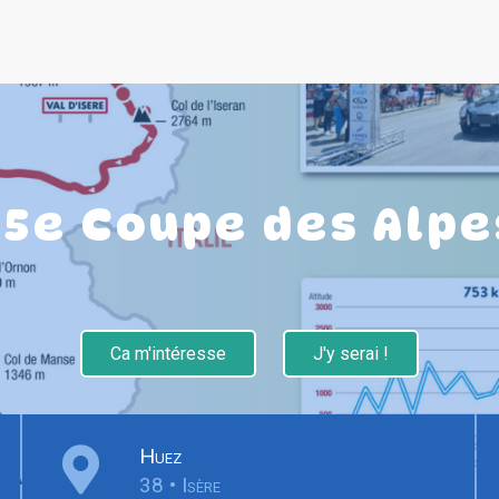
35e Coupe des Alpe
Ca m'intéresse
J'y serai !
Huez
38 • Isère