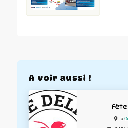
A voir aussi !
Fête 
à
G