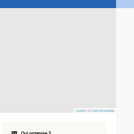
Leaflet
| ©
OpenStreetMap
Qui organise ?