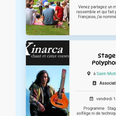
Venez partagez un m
rassemble et qui fait p
Française, j'ai nommé 
Stage
Polypho
à
Saint-Mic
Associat
vendredi 14
Programme : Stage
solfège ni de techniqu