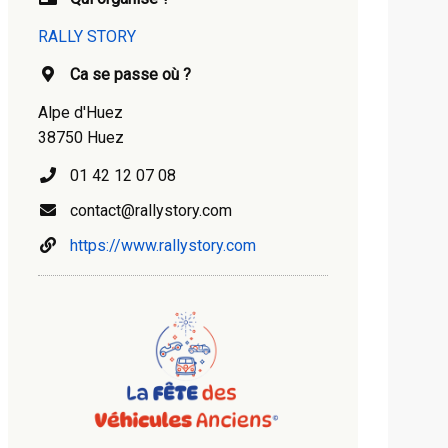
RALLY STORY
Ca se passe où ?
Alpe d'Huez
38750 Huez
01 42 12 07 08
contact@rallystory.com
https://www.rallystory.com