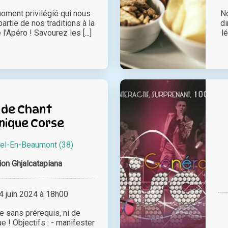
oment privilégié qui nous
No
artie de nos traditions à la
di
l'Apéro ! Savourez les [...]
l
 de Chant
nique Corse
hel-En-Beaumont (38)
ion Ghjalcatapiana
 juin 2024 à 18h00
 sans prérequis, ni de
e ! Objectifs : - manifester