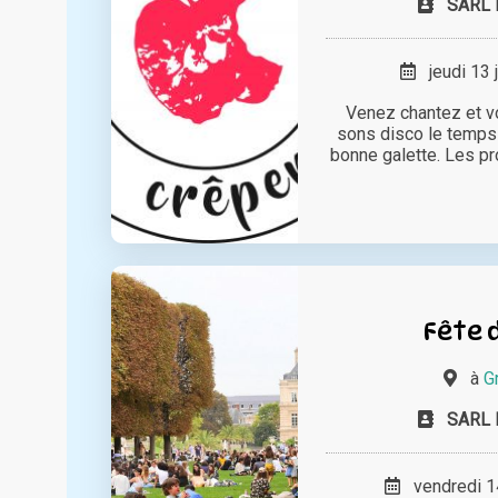
SARL 
jeudi 13 
Venez chantez et 
sons disco le temps 
bonne galette. Les pr
Fête d
à
G
SARL 
vendredi 14