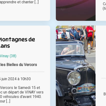
apprendre et chanter [...]
C
(6
 Montagnes de
Lans
Vinay (38)
 les Bielles du Vercors
juin 2024 à 10h30
Vercors le Samedi 15 et
c un départ de VINAY vers
B
0 véhicules d'avant 1940.
our [...]