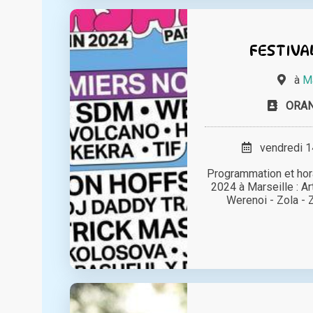
FESTIVA
à
Ma
ORA
vendredi 14
Programmation et hor
2024 à Marseille : Art
Werenoi - Zola - Z