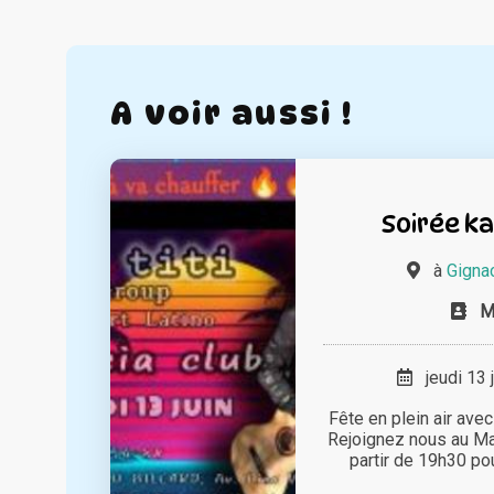
A voir aussi !
Soirée ka
à
Gigna
M
jeudi 13 
Fête en plein air avec
Rejoignez nous au Mali
partir de 19h30 pou