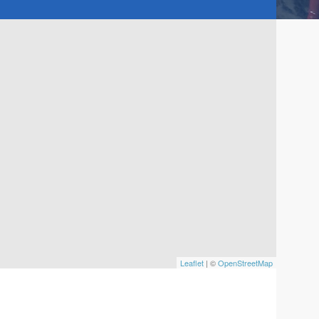
Leaflet
| ©
OpenStreetMap