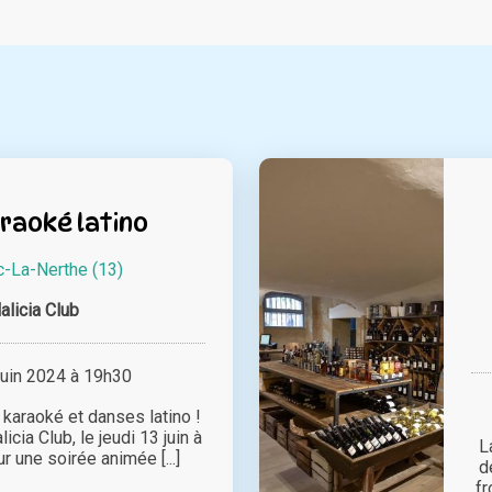
raoké latino
c-La-Nerthe (13)
alicia Club
juin 2024 à 19h30
 karaoké et danses latino !
cia Club, le jeudi 13 juin à
L
r une soirée animée [...]
d
fr