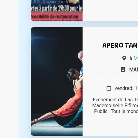
APERO TA
à
Ma
MAM
vendredi 14
Évènement de Las Ta
Mademoiselle Fifi res
Public · Tout le mond