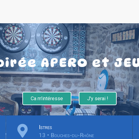
oirée APERO et JE
Ca m'intéresse
J'y serai !
Istres
13 • Bouches-du-Rhône