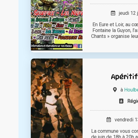
jeudi 12 
En Eure et Loir, au c
Fontaine la Guyon, l’
Chants » organise leur 
Apériti
à
Houlb
Régi
vendredi 13
La commune vous con
de juin de 18h à 20h 