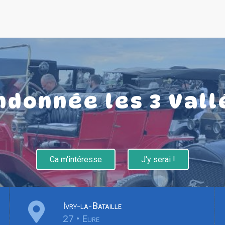
ndonnée les 3 Vall
Ca m'intéresse
J'y serai !
Ivry-la-Bataille
27 • Eure