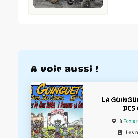
A voir aussi !
LA GUINGU
DES
à
Fontai
Les r