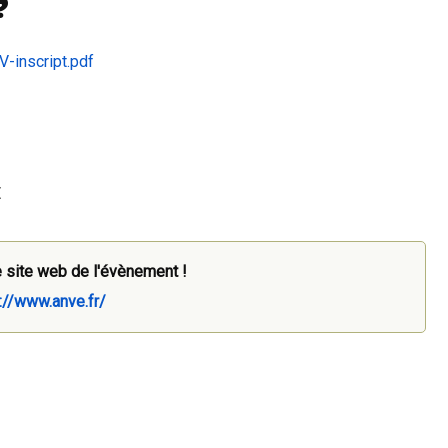
?
-inscript.pdf
€
 site web de l'évènement !
://www.anve.fr/