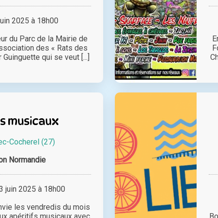
juin 2025 à 18h00
œur du Parc de la Mairie de
E
association des « Rats des
F
Guinguette qui se veut [...]
Ch
fs musicaux
ec-Cocherel (27)
on Normandie
 juin 2025 à 18h00
vie les vendredis du mois
aux apéritifs musicaux avec
Bo