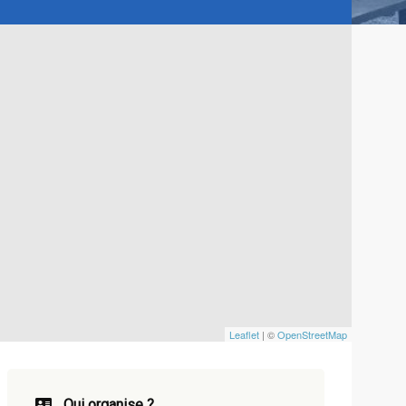
Leaflet
| ©
OpenStreetMap
Qui organise ?