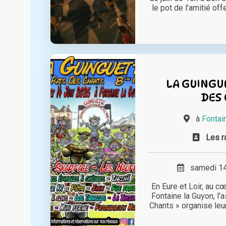
le pot de l’amitié offer
LA GUINGU
DES
à
Fontai
Les r
samedi 14 
En Eure et Loir, au c
Fontaine la Guyon, l’
Chants » organise leur 