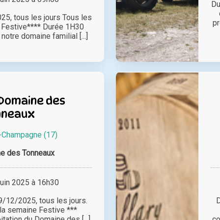
Du
5, tous les jours Tous les
pr
e Festive**** Durée 1H30
otre domaine familial [...]
 Domaine des
nneaux
-Champagne (17)
e des Tonneaux
juin 2025 à 16h30
/12/2025, tous les jours.
D
 la semaine Festive ***
tation du Domaine des [...]
co