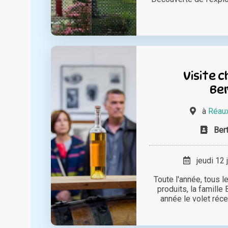
Visite 
Be
à
Réaux
Ber
jeudi 12 
Toute l'année, tous l
produits, la famille
année le volet récep