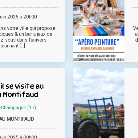
juin 2025 à 20h00
ns votre ville qui propose
Ve
iques & un bar a jeux de
u
z-vous dans l’univers
d
ionnant [...]
l se visite au
 Montifaud
-Champagne (17)
AU MONTIFAUD
juin 2025 à 09h00