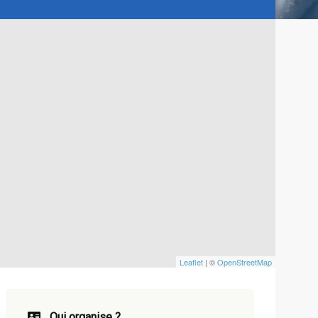
Leaflet
| ©
OpenStreetMap
Qui organise ?