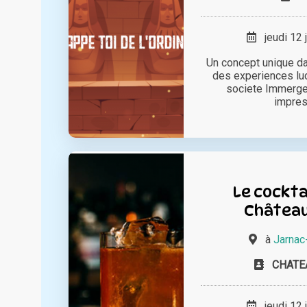
jeudi 12 
Un concept unique da
des experiences lud
societe Immerge
impress
Le cocktai
Château
à
Jarnac
CHATE
jeudi 12 