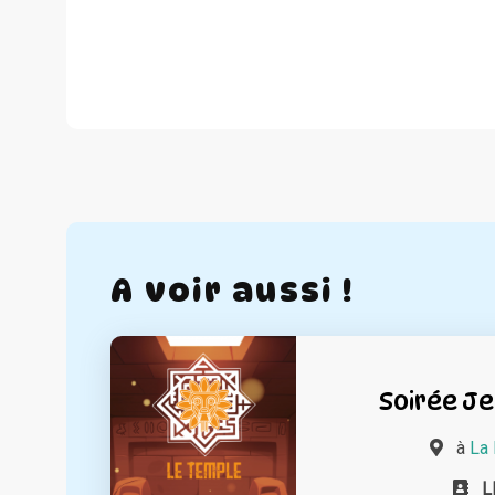
A voir aussi !
Soirée Je
à
La 
L