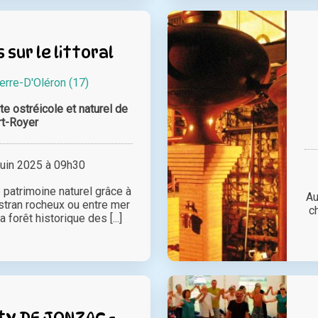
sur le littoral
erre-D'Oléron (17)
te ostréicole et naturel de
rt-Royer
juin 2025 à 09h30
 patrimoine naturel grâce à
Au
stran rocheux ou entre mer
c
a forêt historique des [...]
ty DE JONZAC -