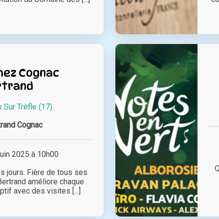
chez Cognac
rtrand
 Sur Trèfle (17)
trand Cognac
juin 2025 à 10h00
Q
es jours. Fière de tous ses
 Bertrand améliore chaque
tif avec des visites [...]