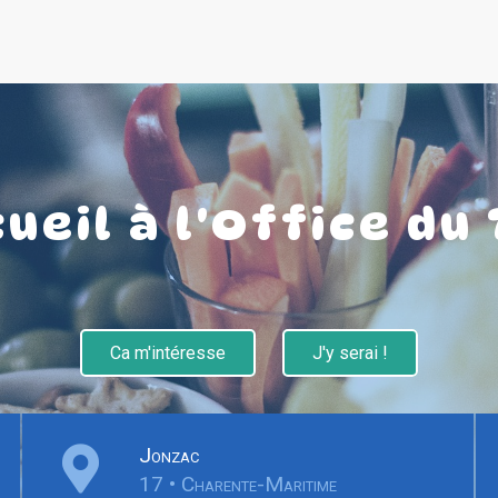
cueil à l'Office du
Ca m'intéresse
J'y serai !
Jonzac
17 • Charente-Maritime