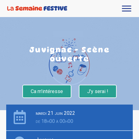
Juvignac - Scène
ouverte
Ca m'intéresse
J'y serai !
mardi 21 juin 2022
de 18h00 à 00h00