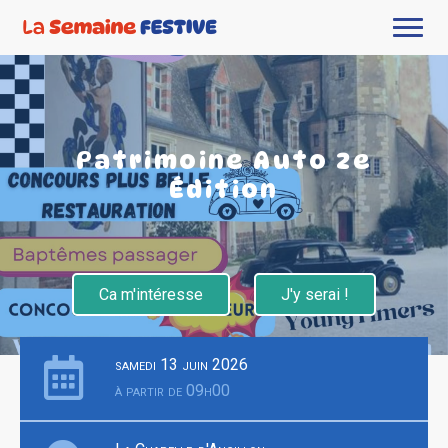
Patrimoine Auto 2e
Édition
Ca m'intéresse
J'y serai !
samedi 13 juin 2026
à partir de 09h00