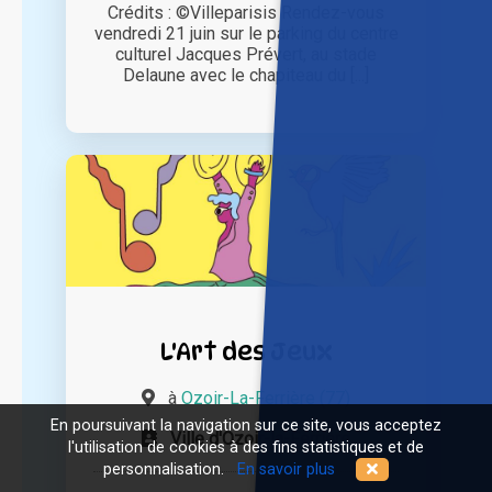
Crédits : ©Villeparisis Rendez-vous
vendredi 21 juin sur le parking du centre
culturel Jacques Prévert, au stade
Delaune avec le chapiteau du [...]
L'Art des Jeux
à
Ozoir-La-Ferrière (77)
En poursuivant la navigation sur ce site, vous acceptez
Ville d'Ozoir-la-Ferrière
l'utilisation de cookies à des fins statistiques et de
personnalisation.
En savoir plus