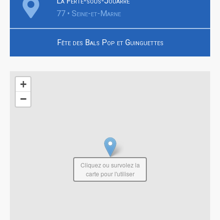
La Ferté-sous-Jouarre
77 • Seine-et-Marne
Fête des Bals Pop et Guinguettes
+
−
Cliquez ou survolez la
carte pour l'utiliser