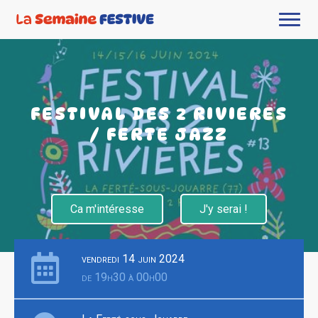
FESTIVAL DES 2 RIVIERES
/ FERTE JAZZ
Ca m'intéresse
J'y serai !
vendredi 14 juin 2024
de 19h30 à 00h00