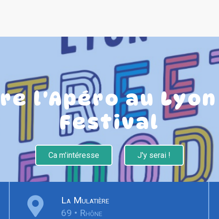
re l'Apéro au Lyon
Festival
Ca m'intéresse
J'y serai !
La Mulatière
69 • Rhône