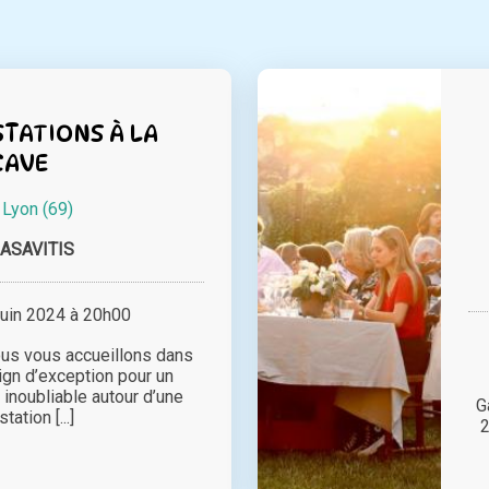
TATIONS À LA
CAVE
à
Lyon (69)
ASAVITIS
juin 2024 à 20h00
ous vous accueillons dans
ign d’exception pour un
inoubliable autour d’une
G
tation [...]
2