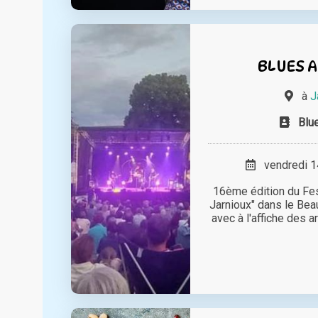
BLUES 
à
J
Blu
vendredi 14
16ème édition du Fes
Jarnioux" dans le Bea
avec à l'affiche des art