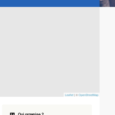
Leaflet
| ©
OpenStreetMap
Qui organise ?