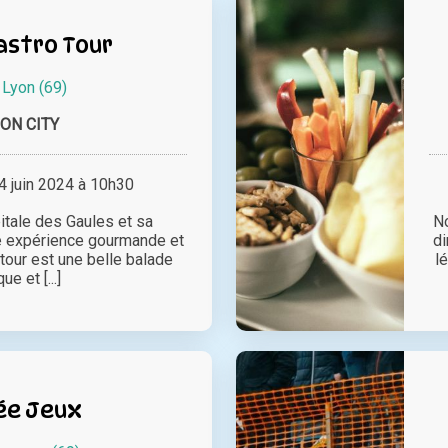
astro Tour
à
Lyon (69)
ON CITY
 juin 2024 à 10h30
itale des Gaules et sa
No
e expérience gourmande et
di
tour est une belle balade
l
ue et [...]
ée Jeux