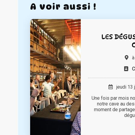
A voir aussi !
LES DÉGUS
C
jeudi 13 
Une fois par mois n
notre cave au des
moment de partage 
dégus