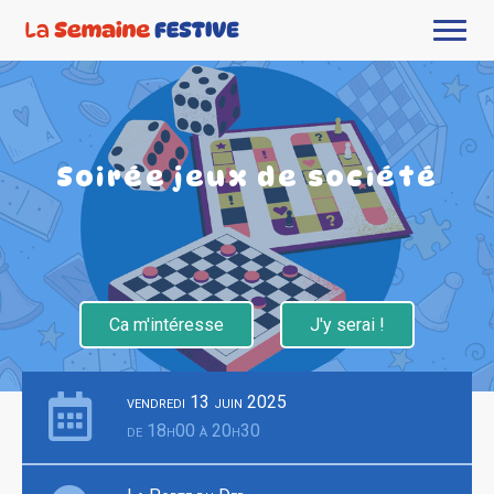
Soirée jeux de société
Ca m'intéresse
J'y serai !
vendredi 13 juin 2025
de 18h00 à 20h30