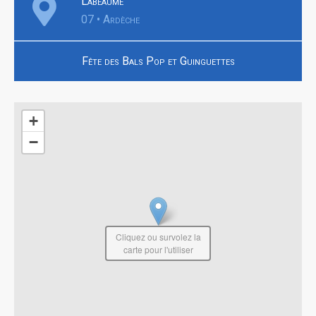
Labeaume
07 • Ardèche
Fête des Bals Pop et Guinguettes
+
−
Cliquez ou survolez la
carte pour l'utiliser