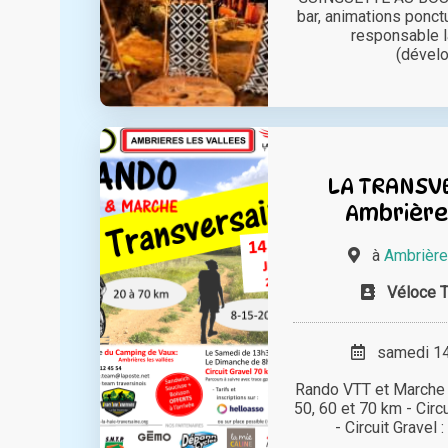
bar, animations ponct
responsable l
(dévelo
LA TRANSVE
Ambrières
à
Ambrière
Véloce T
samedi 14 
Rando VTT et Marche : 
50, 60 et 70 km - Circ
- Circuit Gravel :