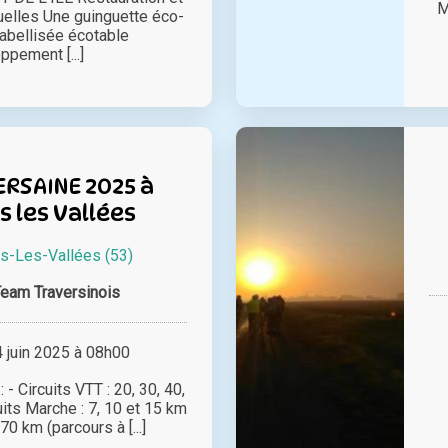
M
uelles Une guinguette éco-
abellisée écotable
ppement [...]
RSAINE 2025 à
 les Vallées
s-Les-Vallées (53)
eam Traversinois
juin 2025 à 08h00
- Circuits VTT : 20, 30, 40,
uits Marche : 7, 10 et 15 km
 70 km (parcours à [...]