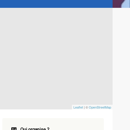
Leaflet
| ©
OpenStreetMap
Qui organise ?