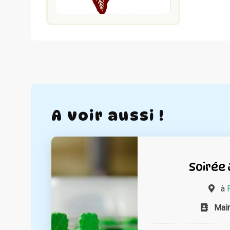
A voir aussi !
Soirée 
à
Mair