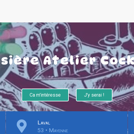
isière Atelier Cock
Ca m'intéresse
J'y serai !
Laval
53 • Mayenne