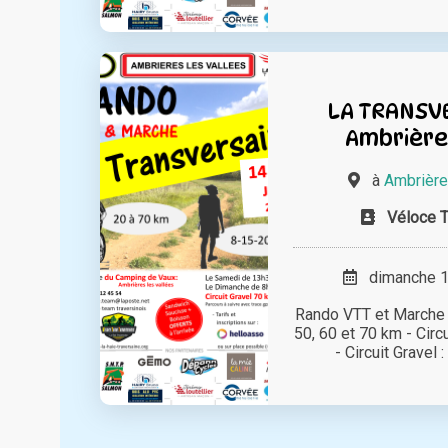
LA TRANSVE
Ambrières
à
Ambrière
Véloce T
dimanche 15
Rando VTT et Marche : 
50, 60 et 70 km - Circ
- Circuit Gravel :