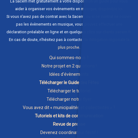
La Sacem met gratuitement à votre disposition un guide pour vous
aider à organiser vos évènements en musique,
disponible ici
.
Si vous n'avez pas de contrat avec la Sacem, ou si ce contrat ne couvre
pas les évènements en musique, vous pouvez effectuer une
déclaration préalable en ligne et en quelques clics sur
clients.sacem.fr
.
En cas de doute, n'hésitez pas à contacter
la délégation régionale la
plus proche
.
Qui sommes-nous ?
Notre projet en 2 questions !
Idées d'évènements
Télécharger le Guide des Fêtes
Télécharger le tutoriel
Télécharger notre flyer
Vous avez dit « municipalités et collectivités » ?
Tutoriels et kits de communication
Revue de presse
Devenez coordinateur festif !