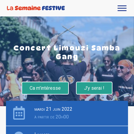
Concert Limouzi Samba
Gang
Ca m'intéresse
J'y serai !
mardi 21 juin 2022
à partir de 20h00