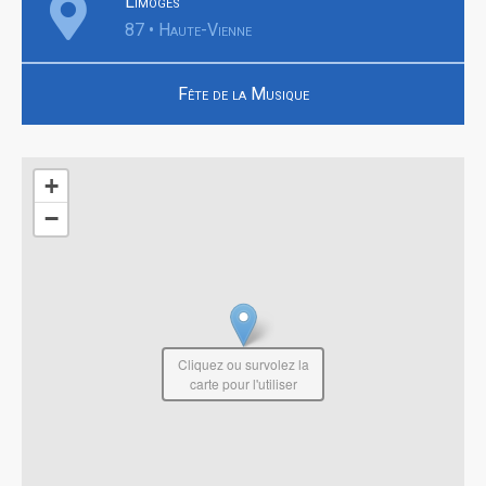
Limoges
87 • Haute-Vienne
Fête de la Musique
+
−
Cliquez ou survolez la
carte pour l'utiliser