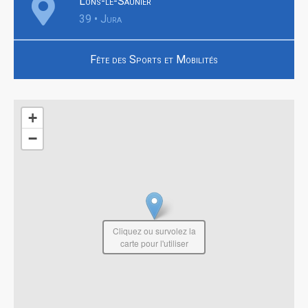
Lons-le-Saunier
39 • Jura
Fête des Sports et Mobilités
+
−
Cliquez ou survolez la
carte pour l'utiliser