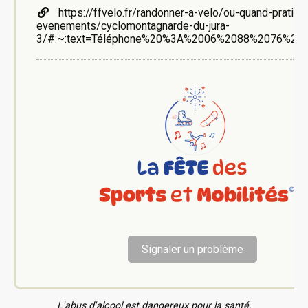
https://ffvelo.fr/randonner-a-velo/ou-quand-pratiqu
evenements/cyclomontagnarde-du-jura-
3/#:~:text=Téléphone%20%3A%2006%2088%2076%20
Signaler un problème
L'abus d'alcool est dangereux pour la santé.