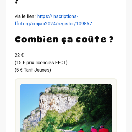
?
via le lien :
https://inscriptions-
ffct.org/cmjura2024/register/109857
Combien ça coûte ?
22 €
(15 € prix licenciés FFCT)
(5 € Tarif Jeunes)