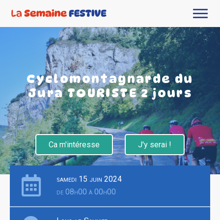
Cyclomontagnarde du
Jura TOURISTE 2 jours
Ca m'intéresse
J'y serai !
samedi 15 juin 2024
de 08h00 à 00h00