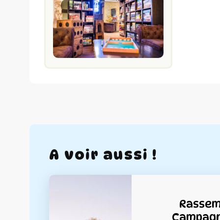
A voir aussi !
Rassem
Campagn