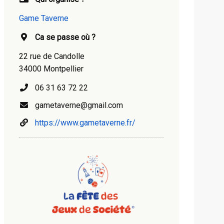
Game Taverne
Ca se passe où ?
22 rue de Candolle
34000 Montpellier
06 31 63 72 22
gametaverne@gmail.com
https://www.gametaverne.fr/