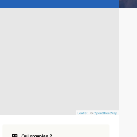
Leaflet
| ©
OpenStreetMap
Qui organise ?