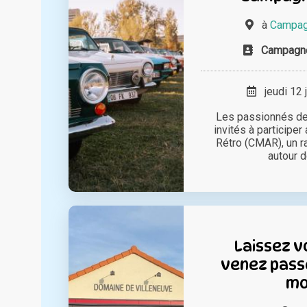
à
Campag
Campagne
jeudi 12 
Les passionnés de
invités à particip
Rétro (CMAR), un 
autour d
Laissez v
venez pass
m