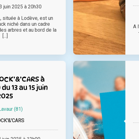
 juin 2025 à 20h30
, située à Lodève, est un
uck niché dans un cadre
A 
des arbres et au bord de la
[...]
ROCK’&’CARS à
du 13 au 15 juin
2025
Lavaur (81)
CK'&'CARS