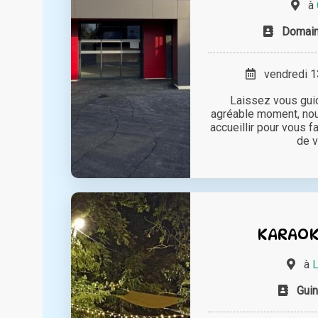
à
Domain
vendredi 13
Laissez vous gui
agréable moment, no
accueillir pour vous 
de vi
KARAOKÉ
à
L
Guin