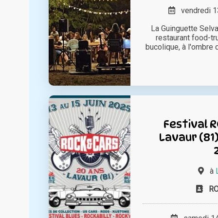
vendredi 13
La Guinguette Selva
restaurant food-tr
bucolique, à l'ombre 
Festival 
Lavaur (81) 
à
RO