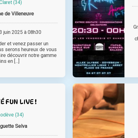
Claret (34)
e de Villeneuve
Gr
 juin 2025 à 08h30
c
der et venez passer un
us serons heureux de vous
faire découvrir notre gamme
ns en [...]
 FUN LIVE !
odève (34)
guette Selva