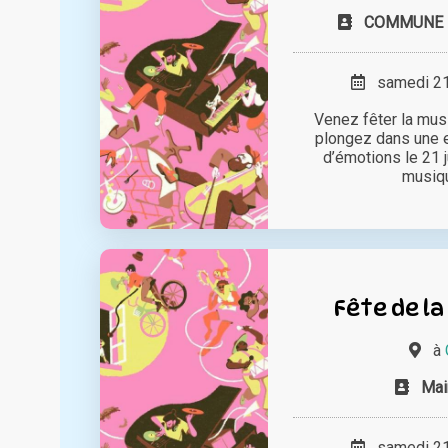
COMMUNE D
samedi 21 
Venez fêter la mus
plongez dans une 
d’émotions le 21 j
musique
Fête de la
à
Mai
samedi 21 