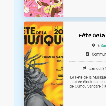
Fête de la
à
Sai
Commune
samedi 21 
La Fête de la Musiqu
soirée électrisante,
de Oumou Sangaré (18h