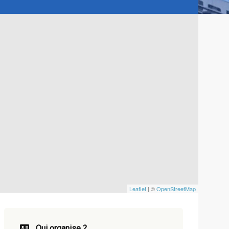
Leaflet
| ©
OpenStreetMap
Qui organise ?