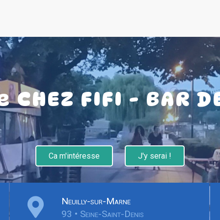
 CHEZ FIFI - BAR D
Ca m'intéresse
J'y serai !
Neuilly-sur-Marne
93 • Seine-Saint-Denis