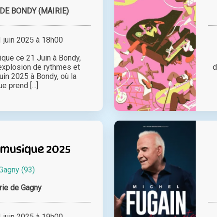
E BONDY (MAIRIE)
juin 2025 à 18h00
ique ce 21 Juin à Bondy,
explosion de rythmes et
d
uin 2025 à Bondy, où la
 prend [...]
 musique 2025
Gagny (93)
rie de Gagny
juin 2025 à 19h00