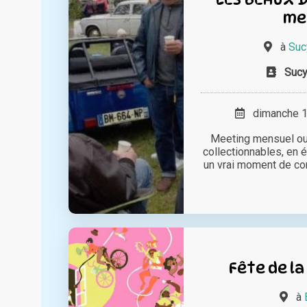
me
à
Suc
Sucy
dimanche 15
Meeting mensuel ouv
collectionnables, en 
un vrai moment de con
Fête de la
à