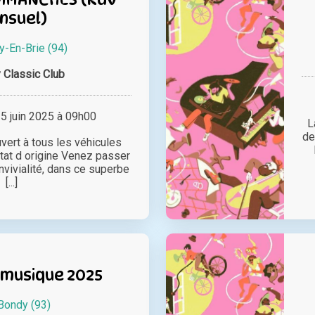
nsuel)
y-En-Brie (94)
 Classic Club
 juin 2025 à 09h00
L
de
ert à tous les véhicules
état d origine Venez passer
vivialité, dans ce superbe
[...]
 musique 2025
Bondy (93)