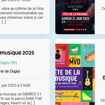
 vibre au rythme de la Fête
C
énement incontournable qui
n une immense scène à ciel
[...]
 musique 2025
Dugny (93)
rie de Dugny
juin 2025 à 21h00
 la musique ce SAMEDI 21
1h sur le parvis Edith Piaf.
Fê
ges, Keen’v et la [...]