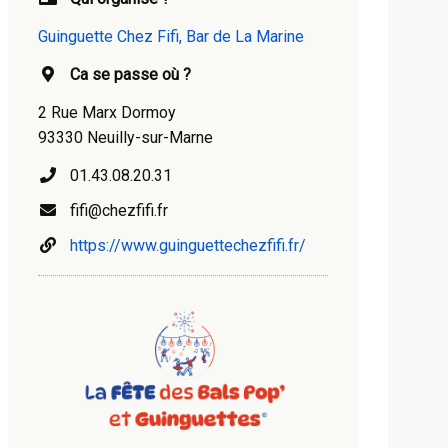
Guinguette Chez Fifi, Bar de La Marine
Ca se passe où ?
2 Rue Marx Dormoy
93330 Neuilly-sur-Marne
01.43.08.20.31
fifi@chezfifi.fr
https://www.guinguettechezfifi.fr/