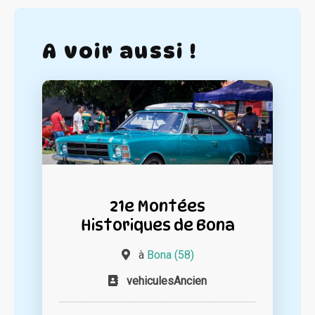
A voir aussi !
21e Montées
Historiques de Bona
à
Bona (58)
vehiculesAncien