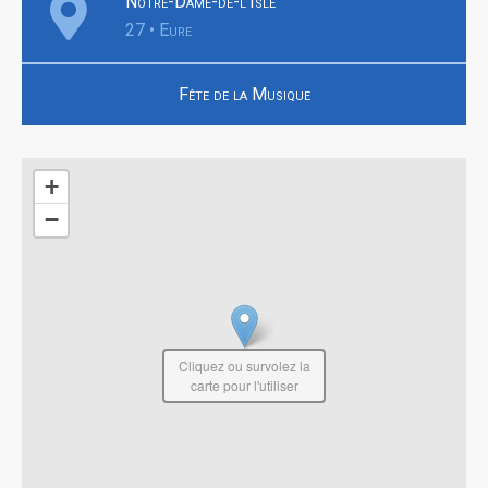
Notre-Dame-de-l'Isle
27 • Eure
Fête de la Musique
+
−
Cliquez ou survolez la
carte pour l'utiliser