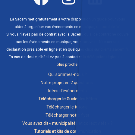
La Sacem met gratuitement à votre disposition un guide pour vous
aider à organiser vos évènements en musique,
disponible ici
.
Si vous n'avez pas de contrat avec la Sacem, ou si ce contrat ne couvre
pas les évènements en musique, vous pouvez effectuer une
déclaration préalable en ligne et en quelques clics sur
clients.sacem.fr
.
En cas de doute, n'hésitez pas à contacter
la délégation régionale la
plus proche
.
Qui sommes-nous ?
Notre projet en 2 questions !
Idées d'évènements
Télécharger le Guide des Fêtes
Télécharger le tutoriel
Télécharger notre flyer
Vous avez dit « municipalités et collectivités » ?
Tutoriels et kits de communication