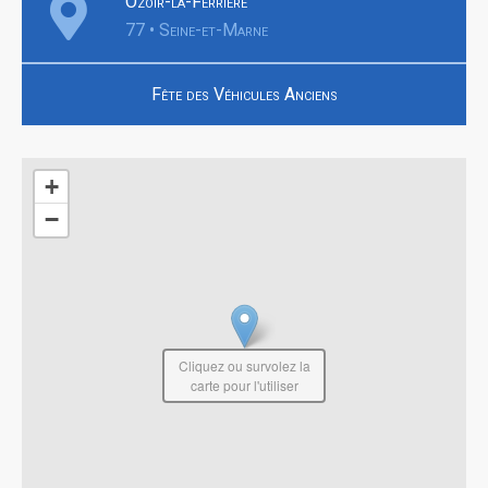
Ozoir-la-Ferrière
77 • Seine-et-Marne
Fête des Véhicules Anciens
+
−
Cliquez ou survolez la
carte pour l'utiliser