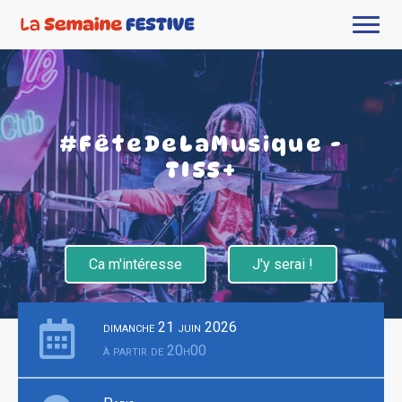
#FêteDeLaMusique -
TISS+
Ca m'intéresse
J'y serai !
dimanche 21 juin 2026
à partir de 20h00