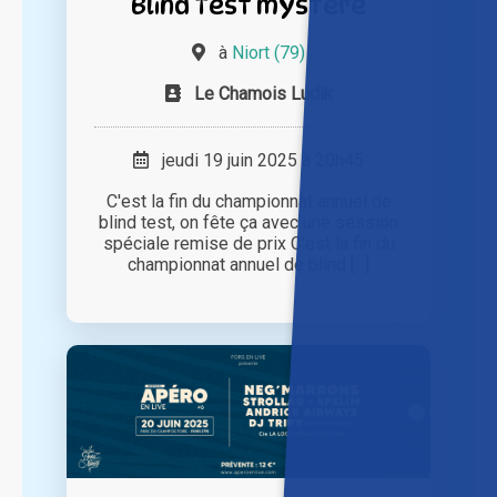
Blind Test mystère
à
Niort (79)
Le Chamois Ludik
jeudi 19 juin 2025 à 20h45
C'est la fin du championnat annuel de
blind test, on fête ça avec une session
spéciale remise de prix C'est la fin du
championnat annuel de blind [...]