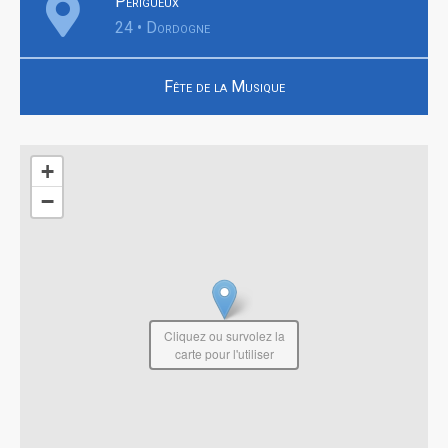
Périgueux
24 • Dordogne
Fête de la Musique
+
−
Cliquez ou survolez la
carte pour l'utiliser