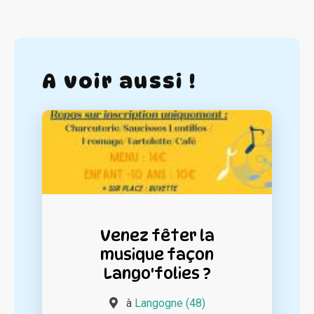
A voir aussi !
Venez fêter la
musique façon
Lango'folies ?
à
Langogne (48)