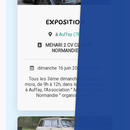
EXPOSITION
à
Auffay (76)
MEHARI 2 CV CLUB DE
NORMANDIE
dimanche 16 juin 2024 à 09h00
Tous les 3ème dimanche de chaque
mois, de 9h à 12h, dans le centre bourg,
à Auffay, l'Association " Méharis 2cv de
Normandie " organise une [...]