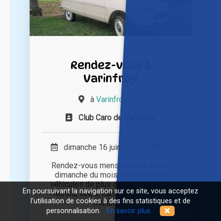
Rendez-vous à
Varinfroy
à
Varinfroy (60)
Club Caro de Varinfroy
dimanche 16 juin 2024 à 08h30
Rendez-vous mensuel tous les 3e
dimanche du mois. Rencontre de
véhicules de plus de 30 ans, autos,
En poursuivant la navigation sur ce site, vous acceptez
motos, vélos, camions, véhicules
l'utilisation de cookies à des fins statistiques et de
militaires.
personnalisation.
En savoir plus