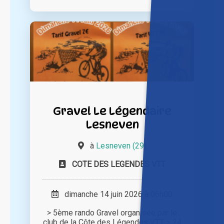
Gravel Le Légendaire
Lesneven
à
Lesneven (29)
COTE DES LEGENDES VTT
dimanche 14 juin 2026 à 06h00
> 5ème rando Gravel organisée par le
club de la Côte des Légendes VTT. > 24