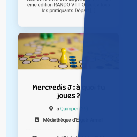
ème édition RANDO V.T.T Ouvert à tous
les pratiquants Départ [...]
Mercredis J : à quoi tu
joues ?
à
Quimper (29)
Médiathèque d’Ergué-Armel