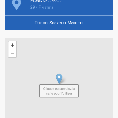
Plonévez-du-Faou
29 • Finistère
Fête des Sports et Mobilités
+
−
Cliquez ou survolez la
carte pour l'utiliser