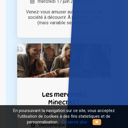
mercredi 17 juin 2026 à 15h30
Venez-vous amuser autour d’un jeu de
société à découvrir. À partir de 3 ans
(mais variable selon le jeu)
Les mercredis
Minecraft
En poursuivant la navigation sur ce site, vous acceptez
à
Quimper (29)
l'utilisation de cookies à des fins statistiques et de
personnalisation.
En savoir plus
Médiathèque ALAIN GÉRARD