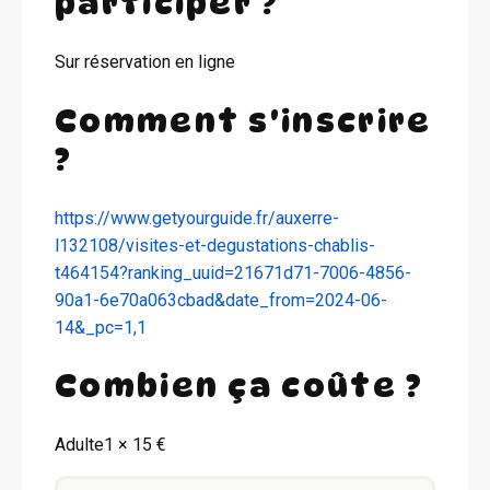
participer ?
Sur réservation en ligne
Comment s'inscrire
?
https://www.getyourguide.fr/auxerre-
l132108/visites-et-degustations-chablis-
t464154?ranking_uuid=21671d71-7006-4856-
90a1-6e70a063cbad&date_from=2024-06-
14&_pc=1,1
Combien ça coûte ?
Adulte1 × 15 €