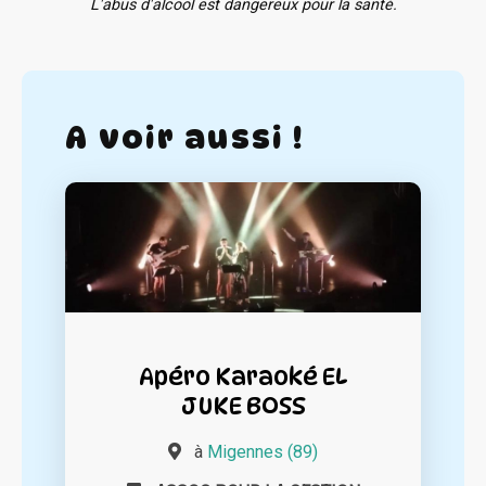
L'abus d'alcool est dangereux pour la santé.
A voir aussi !
Apéro Karaoké EL
JUKE BOSS
à
Migennes (89)