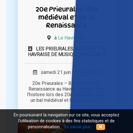
20e Prieurales : Bal
médiéval et de la
Renaissance
à
Le Havre (76)
LES PRIEURALES, ASSOCIATION
HAVRAISE DE MUSIQUE MEDIEVALE
samedi 21 juin 2025 à 16h00
20e Prieurales – Bal Médiéval et
Renaissance au Havre Plongez dans
l’histoire lors des 20e Prieurales avec
un bal médiéval et Renaissance [...]
En poursuivant la navigation sur ce site, vous acceptez
l'utilisation de cookies à des fins statistiques et de
personnalisation.
En savoir plus