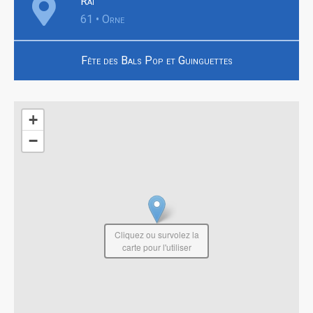
Rai
61 • Orne
Fête des Bals Pop et Guinguettes
+
−
Cliquez ou survolez la
carte pour l'utiliser