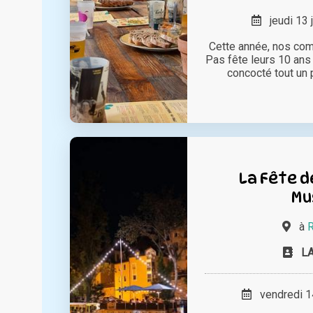
jeudi 13 
Cette année, nos com
Pas fête leurs 10 ans 
concocté tout un p
La Fête d
Mu
à
R
L
vendredi 14