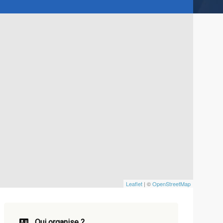
Leaflet
| ©
OpenStreetMap
Qui organise ?