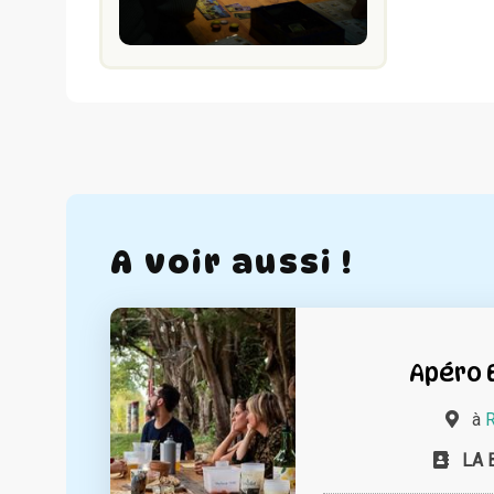
A voir aussi !
Apéro 
à
R
LA 