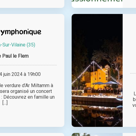
 symphonique
-Sur-Vilaine (35)
e Paul le Flem
 juin 2024 à 19h00
de verdure d’Ar Miltamm à
 sera organisé un concert
L
 : Découvrez en famille un
b
[...]
v