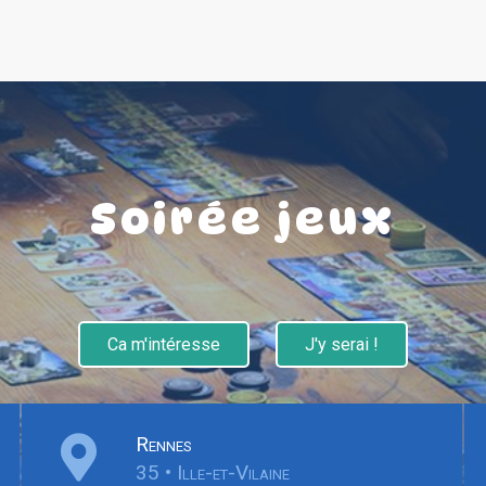
Soirée jeux
Ca m'intéresse
J'y serai !
Rennes
35 • Ille-et-Vilaine