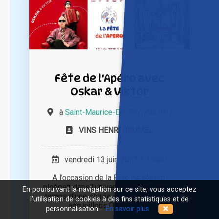
Fête de l'Apéro avec
Oskar & Viktor
à
Saint-Maurice-De-Beynost (01)
VINS HENRI GRUMEL
vendredi 13 juin 2025 à 19h00
A l’occasion de la Fête de l’Apéro,
plongez dans l’univers de notre cave le
En poursuivant la navigation sur ce site, vous acceptez
temps d’une soirée inoubliable ! Nous
l'utilisation de cookies à des fins statistiques et de
accueillons OSKAR & [...]
personnalisation.
En savoir plus