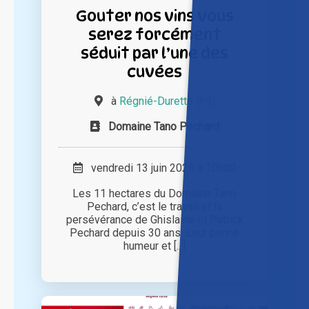
Gouter nos vins vous
serez forcément
séduit par l’une des
cuvées
à
Régnié-Durette (69)
Domaine Tano Pechard
vendredi 13 juin 2025 à 10h00
Les 11 hectares du Domaine Tano
Pechard, c’est le travail et la
persévérance de Ghislaine et Patrick
Pechard depuis 30 ans. Leur bonne
humeur et [...]