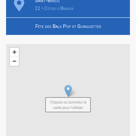
Saint-Brieuc
22 • Côtes-d'Armor
Fête des Bals Pop et Guinguettes
+
−
Cliquez ou survolez la
carte pour l'utiliser