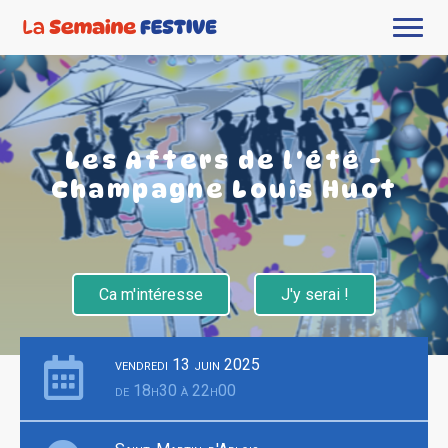
Les Afters de l'été -
Champagne Louis Huot
Ca m'intéresse
J'y serai !
vendredi 13 juin 2025
de 18h30 à 22h00