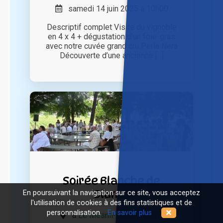
samedi 14 juin 2025 à 10h00
Descriptif complet Visite du vignoble
en 4 x 4 + dégustation d’un foie-gras
avec notre cuvée grand cru Perla Nera
Découverte d’une ancienne [...]
Soirée Blanche de
Blancs
En poursuivant la navigation sur ce site, vous acceptez
l'utilisation de cookies à des fins statistiques et de
personnalisation.
En savoir plus
à
Le Mesnil-Sur-Oger (51)