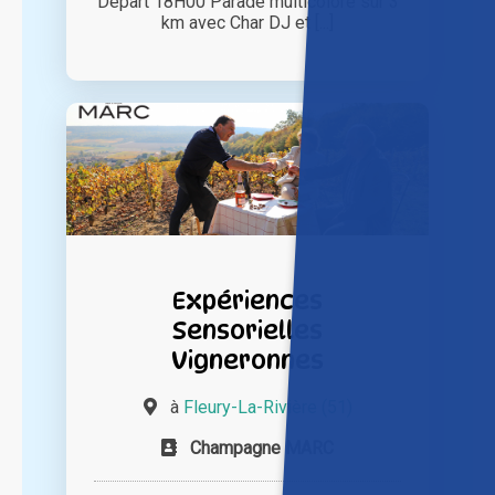
Départ 18H00 Parade multicolore sur 3
km avec Char DJ et [...]
Expériences
Sensorielles
Vigneronnes
à
Fleury-La-Rivière (51)
Champagne MARC