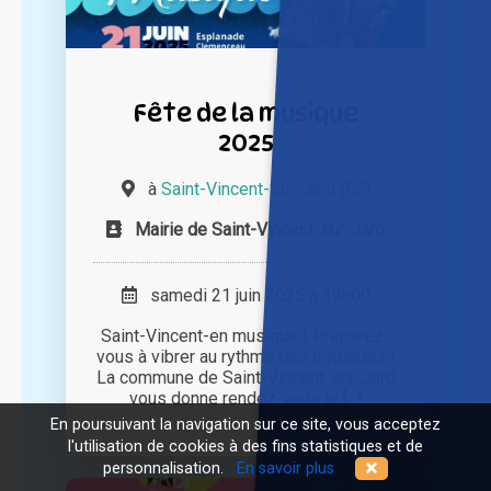
Fête de la musique
2025
à
Saint-Vincent-Sur-Jard (85)
Mairie de Saint-Vincent-sur-Jard
samedi 21 juin 2025 à 19h00
Saint-Vincent-en musique ! Préparez-
vous à vibrer au rythme des tropiques !
La commune de Saint-Vincent-sur-Jard
vous donne rendez-vous le [...]
En poursuivant la navigation sur ce site, vous acceptez
l'utilisation de cookies à des fins statistiques et de
personnalisation.
En savoir plus