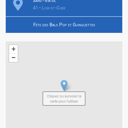
Saint-Viâtre
41 • Loir-et-Cher
Fête des Bals Pop et Guinguettes
+
−
Cliquez ou survolez la
carte pour l'utiliser