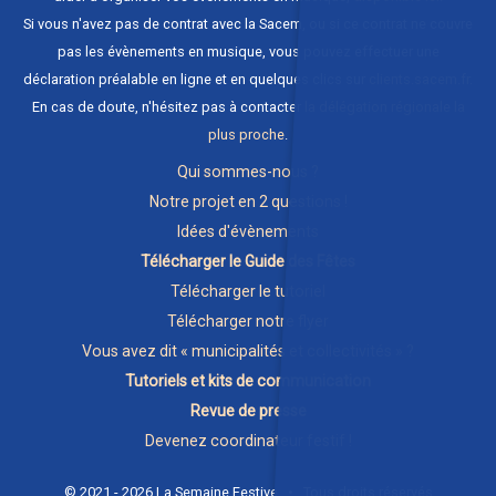
Si vous n'avez pas de contrat avec la Sacem, ou si ce contrat ne couvre
pas les évènements en musique, vous pouvez effectuer une
déclaration préalable en ligne et en quelques clics sur
clients.sacem.fr
.
En cas de doute, n'hésitez pas à contacter
la délégation régionale la
plus proche
.
Qui sommes-nous ?
Notre projet en 2 questions !
Idées d'évènements
Télécharger le Guide des Fêtes
Télécharger le tutoriel
Télécharger notre flyer
Vous avez dit « municipalités et collectivités » ?
Tutoriels et kits de communication
Revue de presse
Devenez coordinateur festif !
© 2021 - 2026 La Semaine Festive • Tous droits réservés