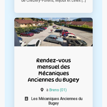
de Chezery-Forens, Mijoux et Lelex [...]
Rendez-vous
mensuel des
Mécaniques
Anciennes du Bugey
à
Brens (01)
Les Mécaniques Anciennes du
Bugey