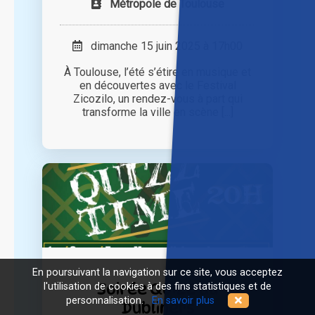
Métropole de Toulouse
dimanche 15 juin 2025 à 17h00
À Toulouse, l’été s’étire en musique et
en découvertes avec le Festival
Zicozilo, un rendez-vous à part qui
transforme la ville en scène [...]
En poursuivant la navigation sur ce site, vous acceptez
Soirée QUIZZ au
l'utilisation de cookies à des fins statistiques et de
personnalisation.
En savoir plus
Dubliners