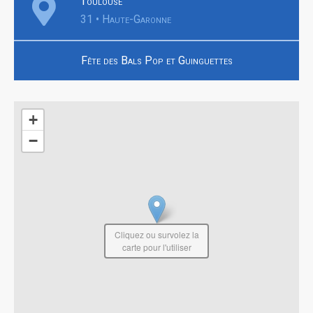
Toulouse
31 • Haute-Garonne
Fête des Bals Pop et Guinguettes
+
−
Cliquez ou survolez la
carte pour l'utiliser